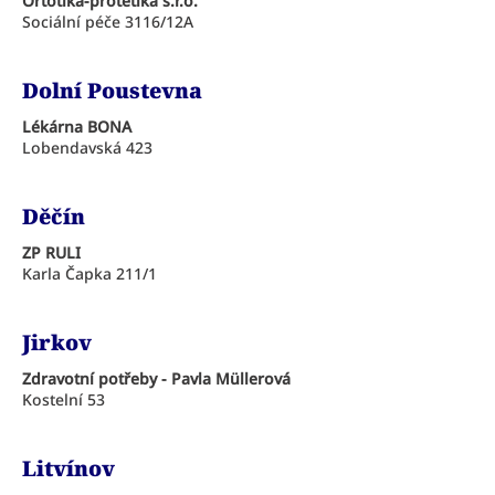
Ortotika-protetika s.r.o.
Sociální péče 3116/12A
Dolní Poustevna
Lékárna BONA
Lobendavská 423
Děčín
ZP RULI
Karla Čapka 211/1
Jirkov
Zdravotní potřeby - Pavla Müllerová
Kostelní 53
Litvínov