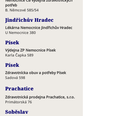
Nemocnice ČB výdejna zdravotníckych
potřeb
B. Němcové 585/54
Jindřichův Hradec
Lékárna Nemocnice Jindřichův Hradec
U Nemocnice 380
Písek
Výdejna ZP Nemocnice Písek
Karla Čapka 589
Písek
Zdravotnícka obuv a potřeby Písek
Sadová 598
Prachatice
Zdravotnická prodejna Prachatice, s.r.o.
Primátorská 76
Soběslav