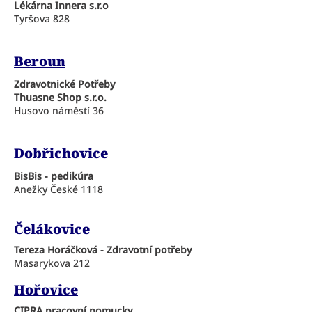
Lékárna Innera s.r.o
Tyršova 828
Beroun
Zdravotnické Potřeby
Thuasne Shop s.r.o.
Husovo náměstí 36
Dobřichovice
BisBis - pedikúra
Anežky České 1118
Čelákovice
Tereza Horáčková - Zdravotní potřeby
Masarykova 212
Hořovice
CIPRA pracovní pomucky